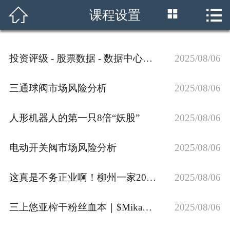




课程设置
首页
关于我们
投资评级 - 股票数据 - 数据中心证券之星-提炼精华 解开
2025/08/06
课程设置
三通球阀市场风险分析
2025/08/06
新闻资讯
人形机器人的第一只8倍“妖股”
2025/08/06
外交团队
电动开关阀市场风险分析
2025/08/06
招生简章
就业指南
这真是不务正业啊！柳州一家20年装修公司破产老板竟是大学教师
2025/08/06
学员风采
三上悠亚榨干粉丝血本｜$Mikami迷因币深夜开盘暴跌87%
2025/08/06
在线留言