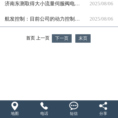
济南东测取得大小流量伺服阀电控切换装置专利避免重新安装小流量
2025/08/06
联系我们
航发控制：目前公司的动力控制产品除广泛配装于各类军民用飞机外
2025/08/06
首页
上一页
下一页
末页




地图
电话
短信
分享