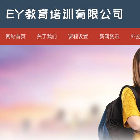
网站首页
关于我们
课程设置
新闻资讯
外