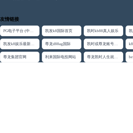
友情链接
PG电子平台·(中国)官方网站
凯发k8国际首页
凯时kb88真人娱乐
凯
凯发k8娱乐最新登录地址
尊龙d88ag国际
凯时或尊龙账号大全
k
尊龙集团官网
利来国际电投网站
尊龙凯时人生就是搏官方登录bjl8