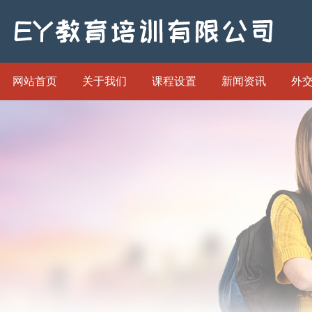
网站首页
关于我们
课程设置
新闻资讯
外