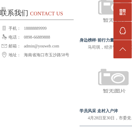
职
联系我们
CONTACT US
手机：
18888889999
电话：
0898-66889888
身边榜样·前行力量
邮箱：
admin@youweb.com
马司琪，经济管理学院工商2
地址：
海南省海口市玉沙路58号
学员风采 走村入户淬
4月28日至30日，市委党..