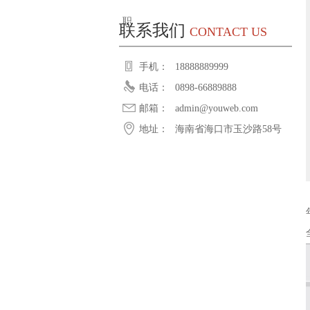
职
联系我们
CONTACT US
手机：
18888889999
电话：
0898-66889888
邮箱：
admin@youweb.com
地址：
海南省海口市玉沙路58号