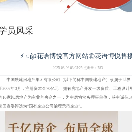
学员风采
⚡ ꦿ℘花语博悦官方网站㊣花语博悦售
2025-08-06 03:05:25 点击量：
783
中国铁建房地产集团有限公司（以下简称中国铁建地产）隶属于世界 5
于2007年3月，注册资本金70亿元，拥有房地产开发一级资质、工程设
的16家以房地产为主业的央企之一，为中房协常务理事单位，获中诚信3A
院国资委评选为“国有企业公司治理示范企业”。