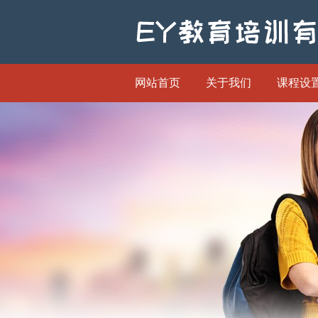
网站首页
关于我们
课程设