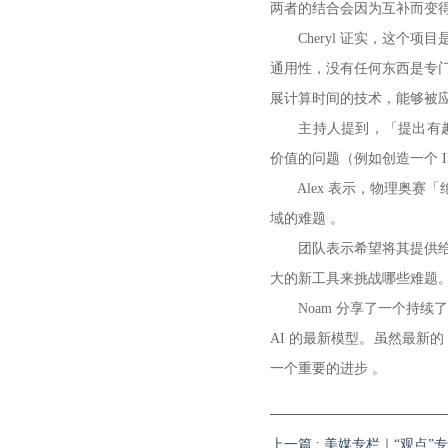
两者的结合会因为互补而变得
Cheryl 证实，这个项目
通用性，没有任何东西是专门为
展计算时间的技术，能够被应用
主持人提到，「提出有趣的
价值的问题（例如创造一个 I
Alex 表示，物理奥赛
域的难题 。
团队表示希望将其提供给数
大的新工具来挑战哪些难题
Noam 分享了一个持续了
AI 的最新模型。虽然最新
一个重要的进步 。
上一篇 : 美媒专栏｜“观点”