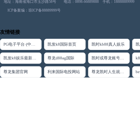
地址：海南省海口市玉沙路58号 电话：0898-66889888 手机：18888889999
ICP备案编：
琼ICP备88889999号
友情链接
PG电子平台·(中国)官方网站
凯发k8国际首页
凯时kb88真人娱乐
凯
凯发k8娱乐最新登录地址
尊龙d88ag国际
凯时或尊龙账号大全
k
尊龙集团官网
利来国际电投网站
尊龙凯时人生就是搏官方登录bjl8