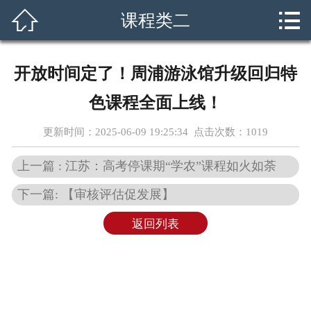



课程类二
首页
关于我们
开放时间定了！周浦游泳馆升级回归特
课程设置
色课程全面上线！
新闻资讯
更新时间：2025-06-09 19:25:34 点击次数：
1019
外交团队
上一篇 : 江苏：高考停课期“学农”课程如火如荼
下一篇: 【审核评估促发展】
招生简章
返回列表
就业指南
学员风采
在线留言