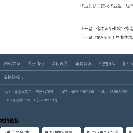
毕业的技工院校毕业生，经
上一篇 : 这本金融业就业指
下一篇: 超级实用！毕业季
网站首页
关于我们
课程设置
新闻资讯
外交团队
招生
友情链接：
地址：海南省海口市玉沙路58号 电话：0898-66889888 手机：18888889999
ICP备案编：
琼ICP备88889999号
友情链接
PG电子平台·(中国)官方网站
凯发k8国际首页
凯时kb88真人娱乐
凯