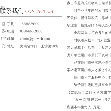
点击专题海报或者点击菜单
职
联系我们
对毕业学年内的厦门市全日
CONTACT US
民最低生活保障家庭、零就
手机：
18888889999
毕业生，按规定给予每人20
电话：
0898-66889888
全程网办，符合条件的毕业
邮箱：
admin@youweb.com
对吸纳离校2年内未就业高
地址：
海南省海口市玉沙路58号
习人员基本生活费、为见习
见习单位厦门市最低工资标准1
已在厦门市落实就业单位（
案转递至厦门市人才服务中
厦门市人才服务中心，档案
给予新引进时已具有全日制
（含统招非全日制研究生学
元；“双一流”建设高校（学
应届本科生每人1万元。