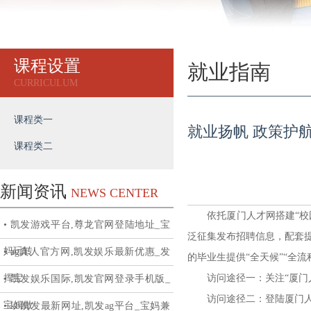
课程设置
就业指南
CURRICULUM
课程类一
就业扬帆 政策护
课程类二
新闻资讯
NEWS CENTER
依托厦门人才网搭建“校园
• 凯发游戏平台,尊龙官网登陆地址_宝
泛征集发布招聘信息，配套
妈玩转
• ag真人官方网,凯发娱乐最新优惠_发
的毕业生提供“全天候”“全流
挥宝
访问途径一：关注“厦门人
• 凯发娱乐国际,凯发官网登录手机版_
访问途径二：登陆厦门人才
宝妈做
• k8凯发最新网址,凯发ag平台_宝妈兼