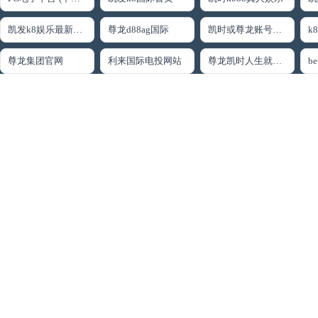
凯发k8娱乐最新登录地址
尊龙d88ag国际
凯时或尊龙账号大全
k
尊龙集团官网
利来国际电投网站
尊龙凯时人生就是搏官方登录bjl8